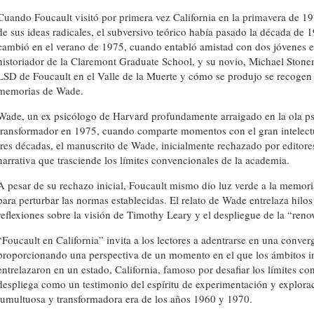
Cuando Foucault visitó por primera vez California en la primavera de 
de sus ideas radicales, el subversivo teórico había pasado la década de 
cambió en el verano de 1975, cuando entabló amistad con dos jóvenes
historiador de la Claremont Graduate School, y su novio, Michael Stonem
LSD de Foucault en el Valle de la Muerte y cómo se produjo se recogen 
memorias de Wade.
Wade, un ex psicólogo de Harvard profundamente arraigado en la ola ps
transformador en 1975, cuando comparte momentos con el gran intelect
tres décadas, el manuscrito de Wade, inicialmente rechazado por editor
narrativa que trasciende los límites convencionales de la academia.
A pesar de su rechazo inicial, Foucault mismo dio luz verde a la memori
para perturbar las normas establecidas. El relato de Wade entrelaza hilos 
reflexiones sobre la visión de Timothy Leary y el despliegue de la “ren
“Foucault en California” invita a los lectores a adentrarse en una conver
proporcionando una perspectiva de un momento en el que los ámbitos int
entrelazaron en un estado, California, famoso por desafiar los límites 
despliega como un testimonio del espíritu de experimentación y exploraci
tumultuosa y transformadora era de los años 1960 y 1970.