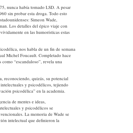
1975, nunca había tomado LSD. A pesar
1960 sin probar esta droga. Todo esto
 estadounidenses: Simeon Wade,
an. Los detalles del épico viaje con
vívidamente en las humorísticas estas
icodélica, nos habla de un fin de semana
ual Michel Foucault. Completado hace
es como “escandaloso”, revela una
a, reconociendo, quizás, su potencial
intelectuales y psicodélicos, tejiendo
ovación psicodélica” en la academia.
gencia de mentes e ideas,
electuales y psicodélicos se
convencionales. La memoria de Wade se
ón intelectual que definieron la