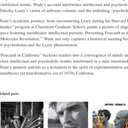
established norms. Wade’s account intertwines intellectual and psychedel
Timothy Leary’s vision of airborne colonies and the unfolding “psyched
Wade’s academic journey, from encountering Leary during his Harvard P
Studies” program at Claremont Graduate School, paints a picture of 
space fostering unorthodox intellectual pursuits. Presenting Foucault as 
‘Molecular Revolution,'” Wade not only captures a historical meeting but
of psychedemia and the Leary phenomenon.
“Foucault in California” beckons readers into a convergence of minds an
when intellectual and psychedelic realms intertwined in a state renowne
Wade’s memoir unfolds as a testament to the spirit of experimentation and
tumultuous yet transformative era of 1970s California.
Related posts: