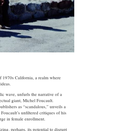
of 1970s California, a realm where
 ideas.
c wave, unfurls the narrative of a
ctual giant, Michel Foucault.
ublishers as “scandalous,” unveils a
Foucault’s unfiltered critiques of his
rge in female enrollment.
zing, perhaps, its potential to disrupt