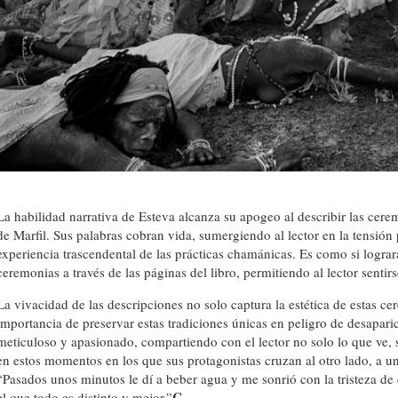
La habilidad narrativa de Esteva alcanza su apogeo al describir las cer
de Marfil. Sus palabras cobran vida, sumergiendo al lector en la tensión 
experiencia trascendental de las prácticas chamánicas. Es como si lograr
ceremonias a través de las páginas del libro, permitiendo al lector sentirs
La vivacidad de las descripciones no solo captura la estética de estas ce
importancia de preservar estas tradiciones únicas en peligro de desaparic
meticuloso y apasionado, compartiendo con el lector no solo lo que ve, 
en estos momentos en los que sus protagonistas cruzan al otro lado, a u
“Pasados unos minutos le dí a beber agua y me sonrió con la tristeza 
C
el que todo es distinto y mejor.”