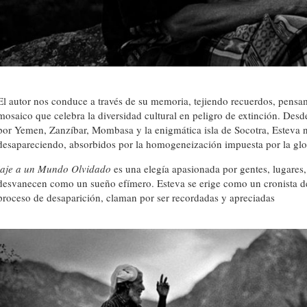
El autor nos conduce a través de su memoria, tejiendo recuerdos, pensa
mosaico que celebra la diversidad cultural en peligro de extinción. Des
por Yemen, Zanzíbar, Mombasa y la enigmática isla de Socotra, Esteva
desapareciendo, absorbidos por la homogeneización impuesta por la glo
iaje a un Mundo Olvidado
es una elegía apasionada por gentes, lugares
desvanecen como un sueño efímero. Esteva se erige como un cronista de
proceso de desaparición, claman por ser recordadas y apreciadas