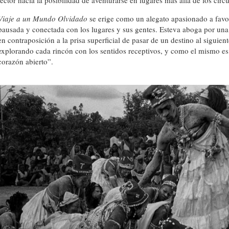
lector hacia la posibilidad de aventurarse en lugares más allá de los circ
Viaje a un Mundo Olvidado
se erige como un alegato apasionado a favo
pausada y conectada con los lugares y sus gentes. Esteva aboga por una
en contraposición a la prisa superficial de pasar de un destino al siguient
explorando cada rincón con los sentidos receptivos, y como el mismo es 
corazón abierto”.