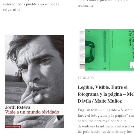
entorno.Estos pueblos no son de la
realmente
selva, ni la
LIBRARY
LIBRARY
Legible, Visible. Entre el
Legible, Visible. Entre el
fotograma y la página – Me
fotograma y la página – Me
Dávila / Maite Muñoz
Dávila / Maite Muñoz
English text>> “Legible – Visible.
Entre el fotograma y la página” em
como una obra reveladora que
desentraña la intrincada relación e
las publicaciones de artistas y los