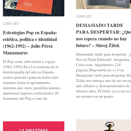
LIBRARY
LIBRARY
LIBRARY
LIBRARY
DEMASIADO TARDE
DEMASIADO TARDE PA
PARA DESPERTAR: ¿Qu
nos espera cuando no hay fu
Estrategias Pop en España:
Estrategias Pop en España:
nos espera cuando no hay
estética, política e identidad
estética, política e identidad
futuro? – Slavoj Žižek
(1962-1992) – Julio Pérez
(1962-1992) – Julio Pérez
Manzanares
Manzanares
Demasiado tarde para despertar: 
Slavoj Žižek.Editorial: Anagrama.
El Pop como subversión y espejo
Colección: Argumentos.224
(1962-1992) En el ecosistema de la
páginas.Disponible en >> Con
historiografía del arte en España,
Demasiado tarde para despertar, Sl
ciertos periodos parecen haber sido
Žižek nos entrega uno de sus ensa
narrados hasta el agotamiento,
más afilados y desesperanzados de 
mientras que otros, paradójicamente,
últimos años. El título ya es un avi
mantienen lagunas estructurales. El
no estamos en un punto
fenómeno del Pop es uno de