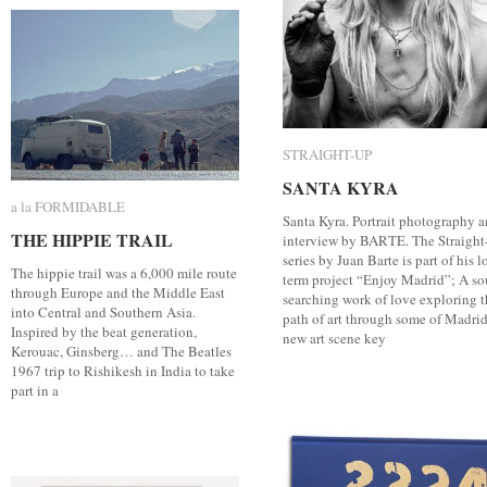
STRAIGHT-UP
STRAIGHT-UP
SANTA KYRA
SANTA KYRA
a la FORMIDABLE
a la FORMIDABLE
Santa Kyra. Portrait photography 
THE HIPPIE TRAIL
THE HIPPIE TRAIL
interview by BARTE. The Straigh
series by Juan Barte is part of his l
The hippie trail was a 6,000 mile route
term project “Enjoy Madrid”; A so
through Europe and the Middle East
searching work of love exploring t
into Central and Southern Asia.
path of art through some of Madrid
Inspired by the beat generation,
new art scene key
Kerouac, Ginsberg… and The Beatles
1967 trip to Rishikesh in India to take
part in a