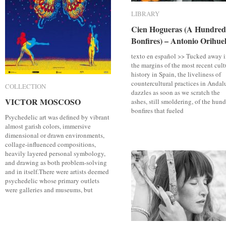
LIBRARY
LIBRARY
Cien Hogueras (A Hundred
Cien Hogueras (A Hundred
Bonfires) – Antonio Orihue
Bonfires) – Antonio Orihue
texto en español >> Tucked away 
the margins of the most recent cult
history in Spain, the liveliness of
countercultural practices in Andal
COLLECTION
COLLECTION
dazzles as soon as we scratch the
VICTOR MOSCOSO
VICTOR MOSCOSO
ashes, still smoldering, of the hun
bonfires that fueled
Psychedelic art was defined by vibrant
almost garish colors, immersive
dimensional or drawn environments,
collage-influenced compositions,
heavily layered personal symbology,
and drawing as both problem-solving
and in itself.There were artists deemed
psychedelic whose primary outlets
were galleries and museums, but