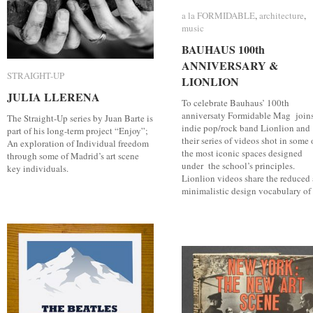
a la FORMIDABLE
a la FORMIDABLE
,
architecture
architecture
,
music
music
BAUHAUS 100th
BAUHAUS 100th
ANNIVERSARY &
ANNIVERSARY &
STRAIGHT-UP
STRAIGHT-UP
LIONLION
LIONLION
JULIA LLERENA
JULIA LLERENA
To celebrate Bauhaus’ 100th
anniversaty Formidable Mag join
The Straight-Up series by Juan Barte is
indie pop/rock band Lionlion and
part of his long-term project “Enjoy”;
their series of videos shot in some 
An exploration of Individual freedom
the most iconic spaces designed
through some of Madrid’s art scene
under the school’s principles.
key individuals.
Lionlion videos share the reduced
minimalistic design vocabulary of