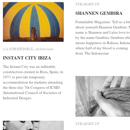
STRAIGHT-UP
STRAIGHT-UP
SHANNEN GEMBIRA
SHANNEN GEMBIRA
Formidable Magazine: Tell us a bi
about yourself.Shannen Gembira:
name is Shannen and I also love to
by the name Gembira. Gembira wh
means happiness in Bahasa, Indone
where half of my blood is coming
a la FORMIDABLE
a la FORMIDABLE
,
architecture
architecture
from. The Indonesian
INSTANT CITY IBIZA
INSTANT CITY IBIZA
The Instant City was an inflatable
construction created in Ibiza, Spain, in
1971 to provide temporary
accommodation for students attending
the three-day 7th Congress of ICSID
(International Council of Societies of
Industrial Design).
STRAIGHT-UP
STRAIGHT-UP