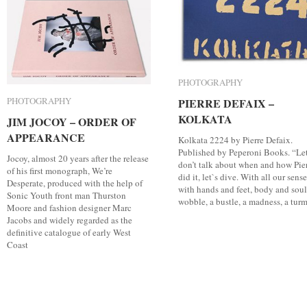
PHOTOGRAPHY
PHOTOGRAPHY
PHOTOGRAPHY
PHOTOGRAPHY
PIERRE DEFAIX –
PIERRE DEFAIX –
KOLKATA
KOLKATA
JIM JOCOY – ORDER OF
JIM JOCOY – ORDER OF
APPEARANCE
APPEARANCE
Kolkata 2224 by Pierre Defaix.
Published by Peperoni Books. “Let
Jocoy, almost 20 years after the release
don’t talk about when and how Pie
of his first monograph, We’re
did it, let`s dive. With all our sense
Desperate, produced with the help of
with hands and feet, body and soul
Sonic Youth front man Thurston
wobble, a bustle, a madness, a turm
Moore and fashion designer Marc
Jacobs and widely regarded as the
definitive catalogue of early West
Coast