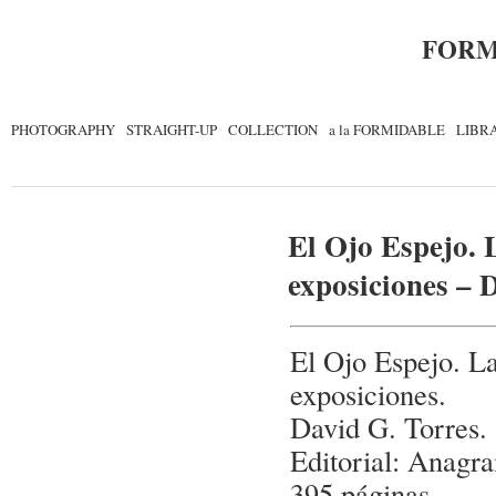
FORM
PHOTOGRAPHY
STRAIGHT-UP
COLLECTION
a la FORMIDABLE
LIBR
El Ojo Espejo. L
exposiciones – 
El Ojo Espejo. La
exposiciones.
David G. Torres.
Editorial: Anagr
395 páginas.