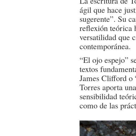
La escritura de T
ágil que hace jus
sugerente”. Su c
reflexión teórica
versatilidad que c
contemporánea.
“El ojo espejo” se
textos fundament
James Clifford o
Torres aporta una
sensibilidad teór
como de las prácti