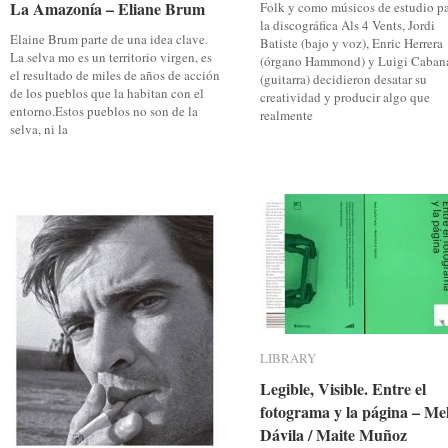
La Amazonía – Eliane Brum
La Amazonía – Eliane Brum
Folk y como músicos de estudio p
la discográfica Als 4 Vents, Jordi
Elaine Brum parte de una idea clave.
Batiste (bajo y voz), Enric Herrera
La selva mo es un territorio virgen, es
(órgano Hammond) y Luigi Caban
el resultado de miles de años de acción
(guitarra) decidieron desatar su
de los pueblos que la habitan con el
creatividad y producir algo que
entorno.Estos pueblos no son de la
realmente
selva, ni la
LIBRARY
LIBRARY
Legible, Visible. Entre el
Legible, Visible. Entre el
fotograma y la página – Me
fotograma y la página – Me
Dávila / Maite Muñoz
Dávila / Maite Muñoz