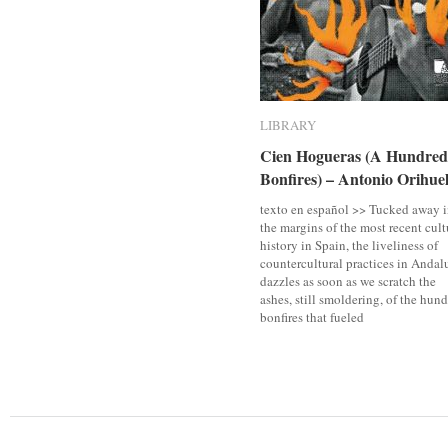
LIBRARY
LIBRARY
Cien Hogueras (A Hundred
Cien Hogueras (A Hundred
Bonfires) – Antonio Orihue
Bonfires) – Antonio Orihue
texto en español >> Tucked away 
the margins of the most recent cult
history in Spain, the liveliness of
countercultural practices in Andal
dazzles as soon as we scratch the
ashes, still smoldering, of the hun
bonfires that fueled